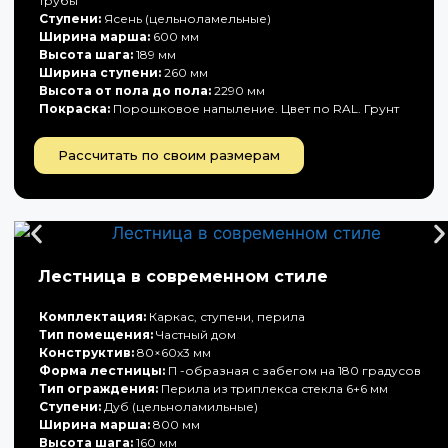
трубы
Ступени:
Ясень (цельноламельные)
Ширина марша:
600 мм
Высота шага:
189 мм
Ширина ступени:
260 мм
Высота от пола до пола:
2290 мм
Покраска:
Порошковое напыление. Цвет по RAL. Грунт
Рассчитать по своим размерам
Лестница в современном стиле
Комплектация:
Каркас, ступени, перила
Тип помещения:
Частный дом
Конструктив:
80×60х3 мм
Форма лестницы:
П -образная с забегом на 180 градусов
Тип ограждения:
Перила из триплекса стекла 6+6 мм
Ступени:
Дуб (цельноламильные)
Ширина марша:
800 мм
Высота шага:
160 мм