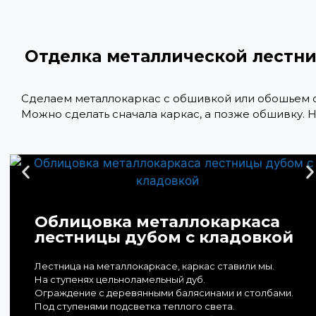
Отделка металлической лестн
Сделаем металлокаркас с обшивкой или обошьем с
Можно сделать сначала каркас, а позже обшивку. Н
Облицовка металлокаркаса
лестницы дубом с кладовкой
Лестница на металлокаркасе, каркас ставили мы.
На ступенях цельноламельный дуб.
Ограждение с деревянными балясинами и столбами.
Под ступенями подсветка теплого света.