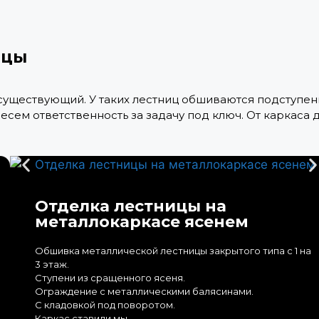
ицы
уществующий. У таких лестниц обшиваются подступенки
есем ответственность за задачу под ключ. От каркаса
Отделка лестницы на
металлокаркасе ясенем
Обшивка металлической лестницы закрытого типа с 1 на
3 этаж.
Ступени из сращенного ясеня.
Ограждение с металлическими балясинами.
С кладовкой под поворотом.
Каркас ставили мы