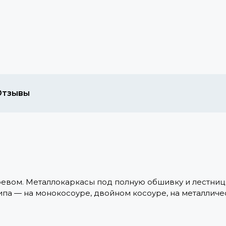
Отзывы
евом. Металлокаркасы под полную обшивку и лестниц
па — на монокосоуре, двойном косоуре, на металличес