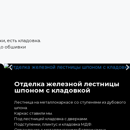
, есть кладовка.
 до обшивки
Отделка железной лестницы
шпоном с кладовкой
Лестница на металлокаркасе со ступенями из дубового
шпона.
Каркас ставили мы.
Под лестницей кладовка с дверками.
Подступенки, плинтус и кладовка МДФ.
Ограждение с металлическими балясинами и