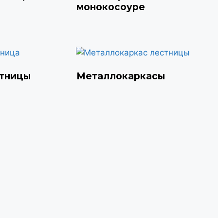
монокосоуре
стницы
Металлокаркасы