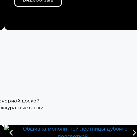
женерной доской
аккуратные стыки