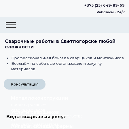
+375 (25) 649-89-69
Работаем - 24/7
Сварочные работы в Светлогорске любой
сложности
Профессиональная бригада сварщиков и монтажников
Возьмём на себя всю организацию и закупку
материалов
Консультация
Металлоконструкции
проектирование
сварка каркасов
Услуги сварщиков
сварка и монтаж на строительстве
Виды сварочных услуг
ручная дуговая сварка
сварка полуавтоматом
Ангары, склады, фермы