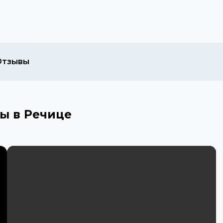
Отзывы
ы в Речице