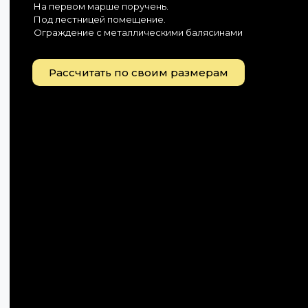
На первом марше поручень.
Под лестницей помещение.
Ограждение с металлическими баляcинами
Рассчитать по своим размерам