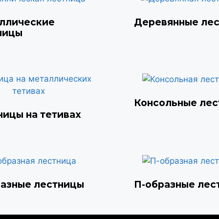
ллические
Деревянные ле
ницы
Консольные ле
ницы на тетивах
разные лестницы
П-образные лес