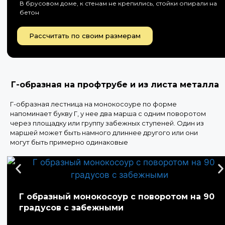
В брусовом доме, к стенам не крепились, стойки опирали на
бетон
Рассчитать по своим размерам
Г-образная на профтрубе и из листа металла
Г-образная лестница на монокосоуре по форме
напоминает букву Г, у нее два марша с одним поворотом
через площадку или группу забежных ступеней. Один из
маршей может быть намного длиннее другого или они
могут быть примерно одинаковые
Г образный монокосоур с поворотом на 90
градусов с забежными