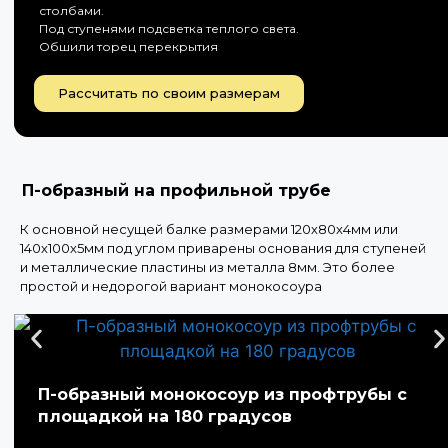
столбами.
Под ступенями подсветка теплого света.
Обшили торец перекрытия
Рассчитать по своим размерам
П-образный на профильной трубе
К основной несущей балке размерами 120х80х4мм или
140х100х5мм под углом приварены основания для ступеней
и металлические пластины из металла 8мм. Это более
простой и недорогой вариант монокосоура
П-образный монокосоур из профтрубы с
площадкой на 180 градусов