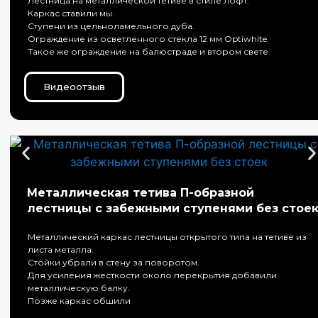
Лестница на металлической тетиве в стиле лофт.
Каркас ставили мы.
Ступени из цельноламельного дуба.
Ограждение из осветленного стекла 12 мм Optiwhite.
Такое же ограждение на балюстраде и втором свете
Видеоотзыв
Металлическая тетива П-образной
лестницы с забежными ступенями без стое
Металлический каркас лестницы открытого типа на тетиве из
листа металла.
Стойки убрали в стену за поворотом.
Для усиления жесткости около перекрытия добавили
металлическую балку.
Позже каркас обшили