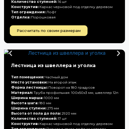
Количество ступеней:
16 шт
Конструктив:
Каркас черновой под отделку деревом
Тип ограждения:
Лофт
Отделка:
Порошковая
Рассчитать по своим размерам
Лестница из швеллера и уголка
Тип помещения:
Частный дом
Место установки:
На второй этаж
Форма лестницы:
Поворот на 180 градусов
Материал:
Труба профильная: 100х50х3 мм, швеллер 12п
Ширина марша:
1000 мм
Высота шага:
180 мм
Ширина ступени:
275 мм
Высота от пола до пола:
2920 мм
Количество ступеней:
17 шт
Конструктив:
Каркас черновой под отделку деревом
Тип ограждения:
Перила в стиле лофт из металла