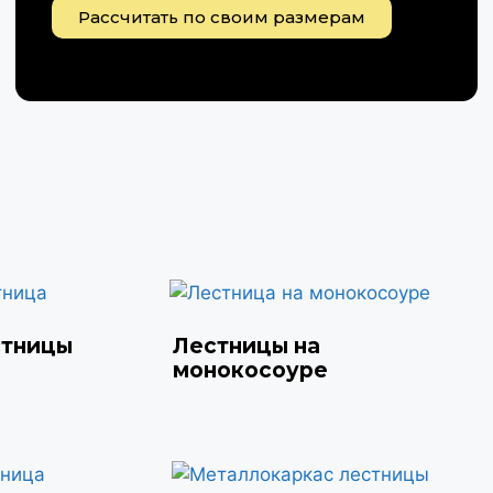
Рассчитать по своим размерам
стницы
Лестницы на
монокосоуре