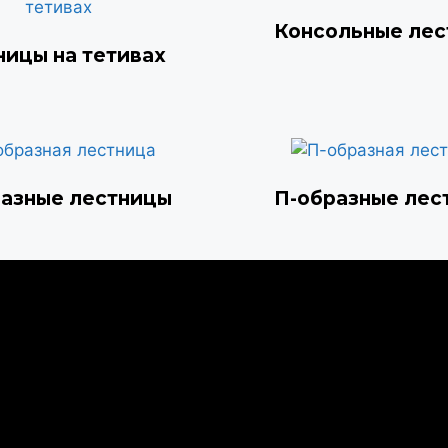
Консольные ле
ницы на тетивах
разные лестницы
П-образные лес