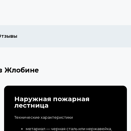
Отзывы
в Жлобине
Наружная пожарная
лестница
Технические характеристики
метариал — черная сталь или нержавейка,