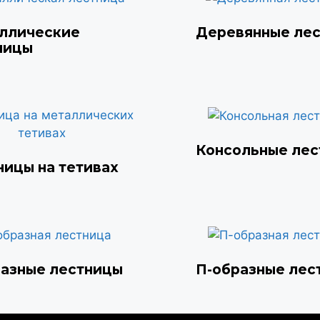
ллические
Деревянные ле
ницы
Консольные ле
ницы на тетивах
разные лестницы
П-образные лес