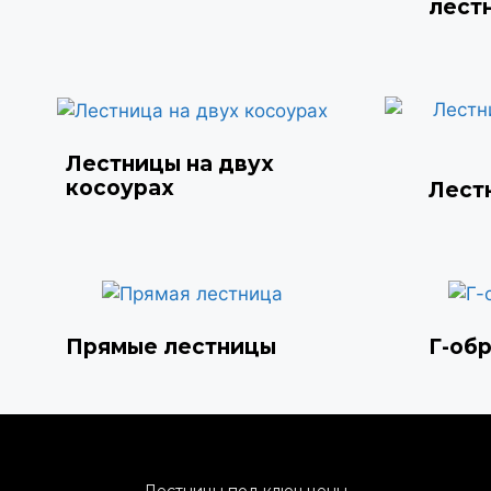
лест
Лестницы на двух
косоурах
Лест
Прямые лестницы
Г-об