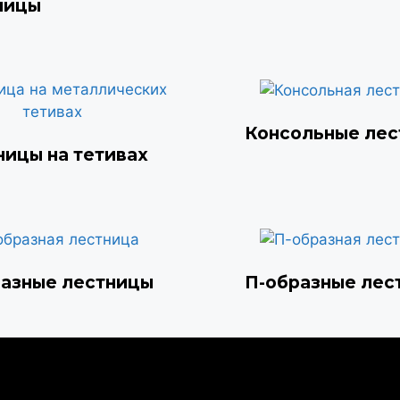
ницы
Консольные ле
ницы на тетивах
разные лестницы
П-образные лес