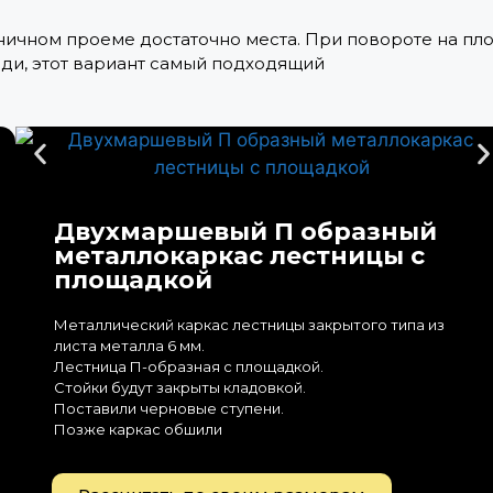
тничном проеме достаточно места. При повороте на пл
юди, этот вариант самый подходящий
Двухмаршевый П образный
металлокаркас лестницы с
площадкой
Металлический каркас лестницы закрытого типа из
листа металла 6 мм.
Лестница П-образная с площадкой.
Стойки будут закрыты кладовкой.
Поставили черновые ступени.
Позже каркас обшили