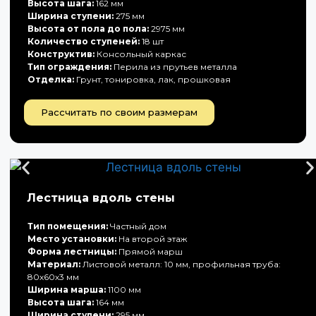
Высота шага:
162 мм
Ширина ступени:
275 мм
Высота от пола до пола:
2975 мм
Количество ступеней:
18 шт
Конструктив:
Консольный каркас
Тип ограждения:
Перила из прутьев металла
Отделка:
Грунт, тонировка, лак, прошковая
Рассчитать по своим размерам
Лестница вдоль стены
Тип помещения:
Частный дом
Место установки:
На второй этаж
Форма лестницы:
Прямой марш
Материал:
Листовой металл: 10 мм, профильная труба:
80х60х3 мм
Ширина марша:
1100 мм
Высота шага:
164 мм
Ширина ступени:
295 мм