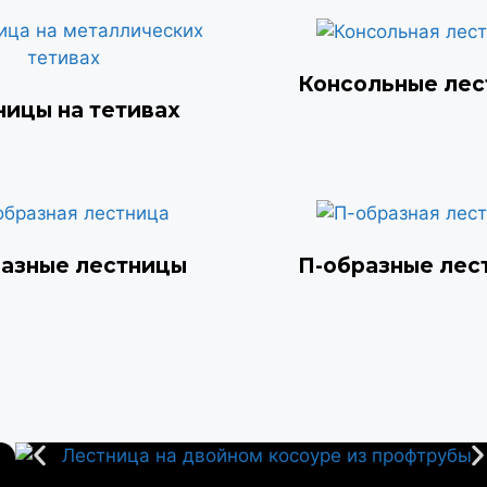
Консольные ле
ницы на тетивах
разные лестницы
П-образные лес