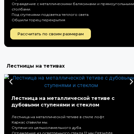
Ограждение с металлическими балясинами и прямоугольным
столбами.
Под ступенями подсветка теплого света.
Обшили торец перекрытия
Рассчитать по своим размерам
Лестницы на тетивах
Лестница на металлической тетиве с
дубовыми ступенями и стеклом
Лестница на металлической тетиве в стиле лофт.
Каркас ставили мы.
Ступени из цельноламельного дуба.
Ограждение из осветленного стекла 12 мм Optiwhite.